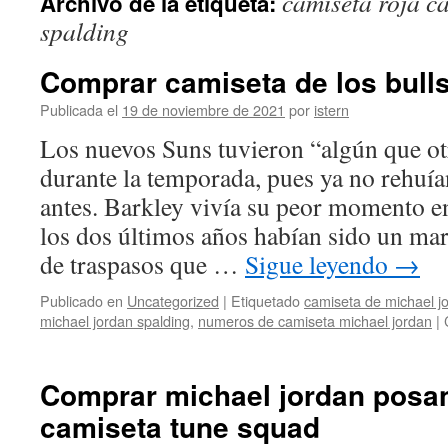
camiseta roja c
Archivo de la etiqueta:
contenido
spalding
Comprar camiseta de los bulls
Publicada el
19 de noviembre de 2021
por
istern
Los nuevos Suns tuvieron “algún que ot
durante la temporada, pues ya no rehuí
antes. Barkley vivía su peor momento e
los dos últimos años habían sido un 
de traspasos que …
Sigue leyendo
→
Publicado en
Uncategorized
|
Etiquetado
camiseta de michael jor
michael jordan spalding
,
numeros de camiseta michael jordan
|
Comprar michael jordan posa
camiseta tune squad