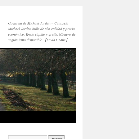
Camiseta de Michael Jordan – Camiseta
Michael Jordan bulls de alta calidad y precio
económico. Envío rápido y gratis. Número de
seguimiento disponible.【Envío Gratis】