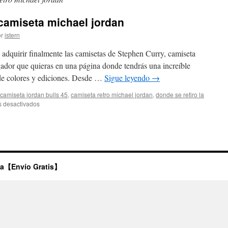
amiseta michael jordan
r
istern
 adquirir finalmente las camisetas de Stephen Curry, camiseta
ador que quieras en una página donde tendrás una increíble
 de colores y ediciones. Desde …
Sigue leyendo
→
camiseta jordan bulls 45
,
camiseta retro michael jordan
,
donde se retiro la
en
 desactivados
Comprar
numeros
de
camiseta
michael
jordan
ta【Envío Gratis】