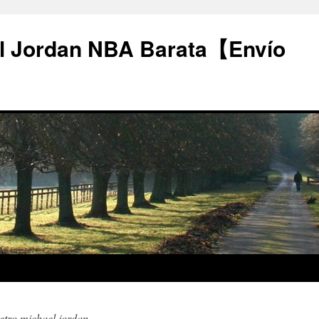
l Jordan NBA Barata【Envío
etro michael jordan