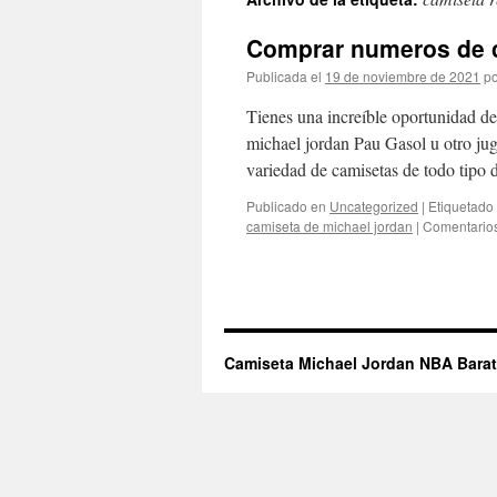
contenido
Comprar numeros de c
Publicada el
19 de noviembre de 2021
po
Tienes una increíble oportunidad de
michael jordan Pau Gasol u otro jug
variedad de camisetas de todo tipo
Publicado en
Uncategorized
|
Etiquetado
camiseta de michael jordan
|
Comentarios
Camiseta Michael Jordan NBA Bara