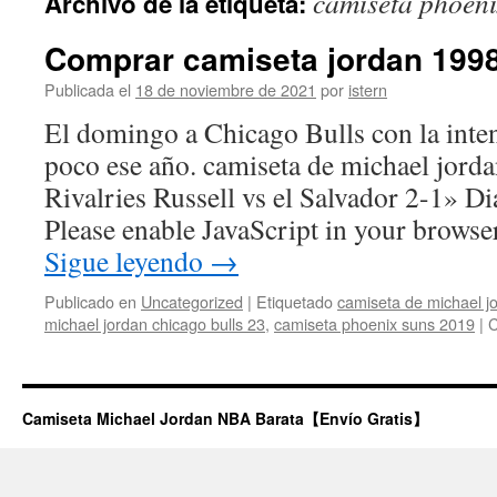
camiseta phoeni
Archivo de la etiqueta:
contenido
Comprar camiseta jordan 1998
Publicada el
18 de noviembre de 2021
por
istern
El domingo a Chicago Bulls con la inte
poco ese año. camiseta de michael jord
Rivalries Russell vs el Salvador 2-1» Di
Please enable JavaScript in your browse
Sigue leyendo
→
Publicado en
Uncategorized
|
Etiquetado
camiseta de michael jo
michael jordan chicago bulls 23
,
camiseta phoenix suns 2019
|
C
Camiseta Michael Jordan NBA Barata【Envío Gratis】