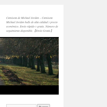
Camiseta de Michael Jordan – Camiseta
Michael Jordan bulls de alta calidad y precio
económico. Envío rápido y gratis. Número de
seguimiento disponible.【Envío Gratis】