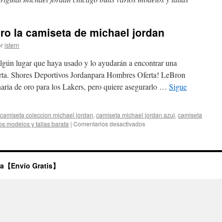
ro la camiseta de michael jordan
r
istern
lgún lugar que haya usado y lo ayudarán a encontrar una
ta. Shores Deportivos Jordanpara Hombres Oferta! LeBron
ria de oro para los Lakers, pero quiere asegurarlo …
Sigue
camiseta coleccion michael jordan
,
camiseta michael jordan azul
,
camiseta
en
os modelos y tallas barata
|
Comentarios desactivados
Comprar
donde
se
retiro
ta【Envío Gratis】
la
camiseta
de
michael
jordan