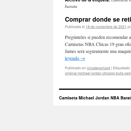
contenido
barata
Comprar donde se reti
Publicada el
18 de noviembre de 2021
po
Pregúnteles si pueden recomendar a
Camisetas NBA Chicas 19 gran ofer
James será seguramente una maquina
leyendo
→
Publicado en
Uncategorized
|
Etiquetado
original michael jordan chicago bulls vari
Camiseta Michael Jordan NBA Bara