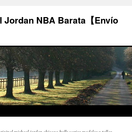
l Jordan NBA Barata【Envío
riginal michael jordan chicago bulls varios modelos y tallas