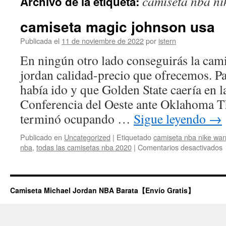
camiseta nba ni
Archivo de la etiqueta:
contenido
camiseta magic johnson usa
Publicada el
11 de noviembre de 2022
por
istern
En ningún otro lado conseguirás la cami
jordan calidad-precio que ofrecemos. Pa
había ido y que Golden State caería en la
Conferencia del Oeste ante Oklahoma T
terminó ocupando …
Sigue leyendo
→
Publicado en
Uncategorized
|
Etiquetado
camiseta nba nike warr
e
nba
,
todas las camisetas nba 2020
|
Comentarios desactivados
c
m
j
u
Camiseta Michael Jordan NBA Barata【Envío Gratis】