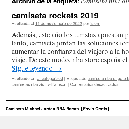
camiseta nba dh
Archivo de la etiqueta:
contenido
camiseta rockets 2019
Publicada el
11 de noviembre de 2022
por
istern
Además, este año los turistas apuestan p
tanto, camiseta jordan las soluciones te
aumentar la confianza del viajero a la 
viaje. De este modo, nba store españa el
Sigue leyendo
→
Publicado en
Uncategorized
|
Etiquetado
camiseta nba dhgate l
en
camisetas nba zion williamson
|
Comentarios desactivados
camis
rocke
2019
Camiseta Michael Jordan NBA Barata【Envío Gratis】