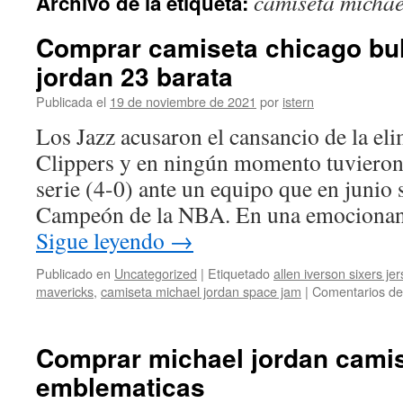
camiseta michae
Archivo de la etiqueta:
contenido
Comprar camiseta chicago bul
jordan 23 barata
Publicada el
19 de noviembre de 2021
por
istern
Los Jazz acusaron el cansancio de la eli
Clippers y en ningún momento tuvieron 
serie (4-0) ante un equipo que en junio
Campeón de la NBA. En una emocionant
Sigue leyendo
→
Publicado en
Uncategorized
|
Etiquetado
allen iverson sixers jer
mavericks
,
camiseta michael jordan space jam
|
Comentarios de
Comprar michael jordan cami
emblematicas