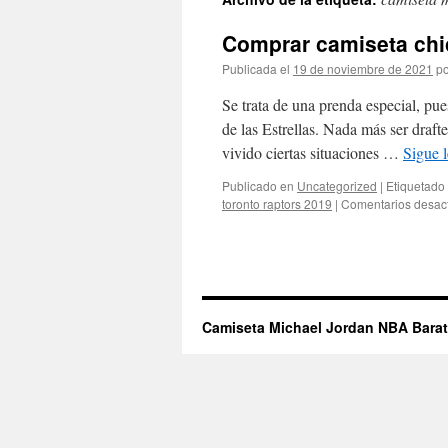
contenido
Comprar camiseta chic
Publicada el
19 de noviembre de 2021
po
Se trata de una prenda especial, pue
de las Estrellas. Nada más ser draft
vivido ciertas situaciones …
Sigue 
Publicado en
Uncategorized
|
Etiquetado
toronto raptors 2019
|
Comentarios desac
Camiseta Michael Jordan NBA Bara