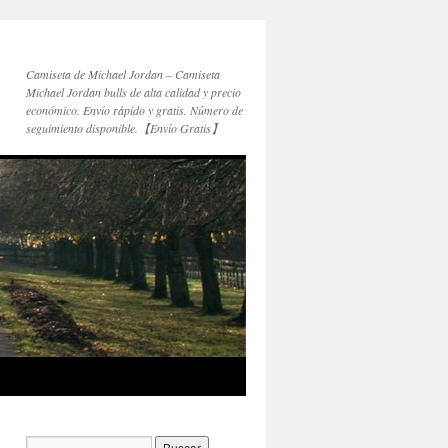
Camiseta de Michael Jordan – Camiseta
Michael Jordan bulls de alta calidad y precio
económico. Envío rápido y gratis. Número de
seguimiento disponible.【Envío Gratis】