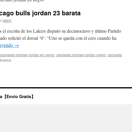
ago bulls jordan 23 barata
r
istern
s el escolta de los Lakers disputó su decimoctavo y último Partido
eado solicitó el dorsal ‘0’: “Uno se queda con el cero cuando ha
leyendo
→
camiseta michael jordan en negro
,
camiseta michael jordan negro
,
camiseta
en
tivados
Comprar
camiseta
chicago
bulls
jordan
23
ta【Envío Gratis】
barata