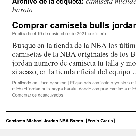
camiseta michae
Archivo de la etiqueta:
contenido
barata
Comprar camiseta bulls jorda
Publicada el
19 de noviembre de 2021
por
istern
Busque en la tienda de la NBA los últim
camisetas de la NBA originales de los B
jordan numero de camiseta tu talla y mo
si acaso, en la tienda oficial del equipo
Publicado en
Uncategorized
|
Etiquetado
camiseta arya stark mi
michael jordan bulls negra barata
,
donde comprar camiseta michae
en
Comentarios desactivados
Comprar
camiseta
bulls
jordan
Camiseta Michael Jordan NBA Barata【Envío Gratis】
negra