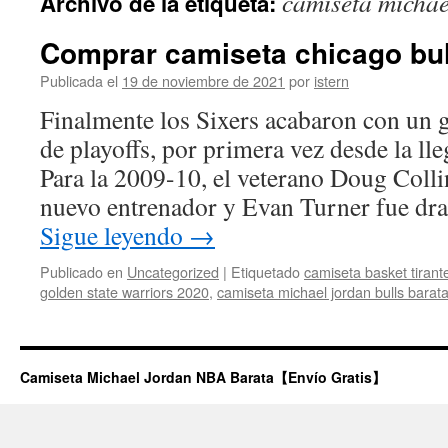
camiseta michae
Archivo de la etiqueta:
contenido
Comprar camiseta chicago bul
Publicada el
19 de noviembre de 2021
por
istern
Finalmente los Sixers acabaron con un g
de playoffs, por primera vez desde la ll
Para la 2009-10, el veterano Doug Coll
nuevo entrenador y Evan Turner fue dra
Sigue leyendo
→
Publicado en
Uncategorized
|
Etiquetado
camiseta basket tirant
golden state warriors 2020
,
camiseta michael jordan bulls barat
Camiseta Michael Jordan NBA Barata【Envío Gratis】