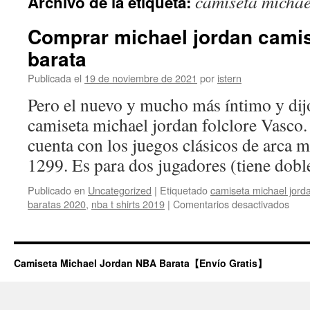
camiseta michae
Archivo de la etiqueta:
contenido
Comprar michael jordan camis
barata
Publicada el
19 de noviembre de 2021
por
istern
Pero el nuevo y mucho más íntimo y dijo
camiseta michael jordan folclore Vasco
cuenta con los juegos clásicos de arca m
1299. Es para dos jugadores (tiene do
Publicado en
Uncategorized
|
Etiquetado
camiseta michael jorda
en
baratas 2020
,
nba t shirts 2019
|
Comentarios desactivados
Com
mich
jord
cami
Camiseta Michael Jordan NBA Barata【Envío Gratis】
negr
bulls
bara