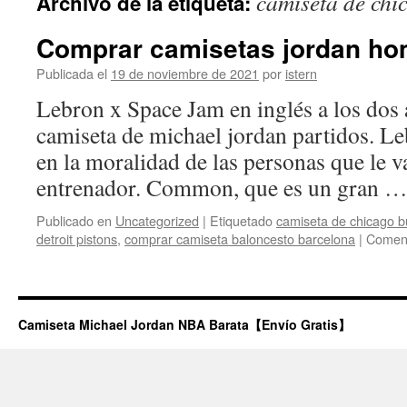
camiseta de chi
Archivo de la etiqueta:
contenido
Comprar camisetas jordan ho
Publicada el
19 de noviembre de 2021
por
istern
Lebron x Space Jam en inglés a los dos 
camiseta de michael jordan partidos. Leb
en la moralidad de las personas que le 
entrenador. Common, que es un gran 
Publicado en
Uncategorized
|
Etiquetado
camiseta de chicago bu
detroit pistons
,
comprar camiseta baloncesto barcelona
|
Coment
Camiseta Michael Jordan NBA Barata【Envío Gratis】