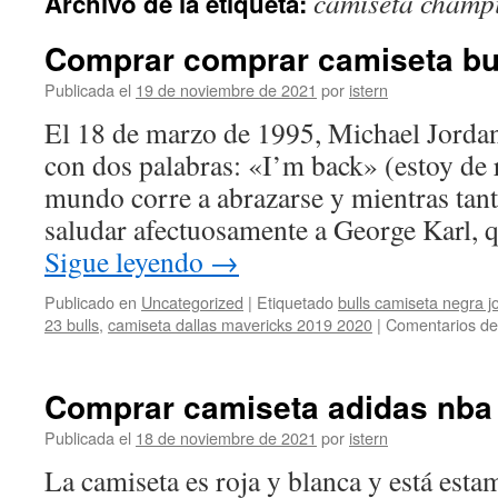
camiseta champi
Archivo de la etiqueta:
contenido
Comprar comprar camiseta bul
Publicada el
19 de noviembre de 2021
por
istern
El 18 de marzo de 1995, Michael Jorda
con dos palabras: «I’m back» (estoy de 
mundo corre a abrazarse y mientras tant
saludar afectuosamente a George Karl, 
Sigue leyendo
→
Publicado en
Uncategorized
|
Etiquetado
bulls camiseta negra j
23 bulls
,
camiseta dallas mavericks 2019 2020
|
Comentarios de
Comprar camiseta adidas nba 
Publicada el
18 de noviembre de 2021
por
istern
La camiseta es roja y blanca y está est