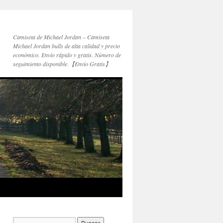
Camiseta de Michael Jordan – Camiseta
Michael Jordan bulls de alta calidad y precio
económico. Envío rápido y gratis. Número de
seguimiento disponible.【Envío Gratis】