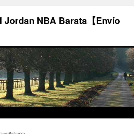
l Jordan NBA Barata【Envío
camuflaje nba