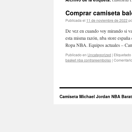
contenido
Comprar camiseta bal
Publicada el
11 de noviembre de 2022
po
De vez en cuando voy mirando si va
esta misma razón, nba store españa
Ropa NBA. Equipos actuales – Ca
Publicado en
Uncategorized
|
Etiquetado
basket nba contrareembolso
|
Comentario
Camiseta Michael Jordan NBA Bara