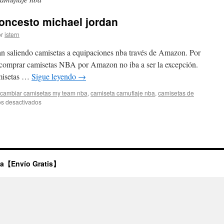
oncesto michael jordan
r
istern
n saliendo camisetas a equipaciones nba través de Amazon. Por
 comprar camisetas NBA por Amazon no iba a ser la excepción.
misetas …
Sigue leyendo
→
cambiar camisetas my team nba
,
camiseta camuflaje nba
,
camisetas de
en
s desactivados
Comprar
camiseta
baloncesto
michael
jordan
ta【Envío Gratis】