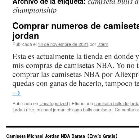
camiseta bulls 
Archivo de la etiqueta:
contenido
championship
Comprar numeros de camiseta
jordan
Publicada el
18 de noviembre de 2021
por
istern
Esta es actualmente la tienda en donde 
mis compras de camisetas NBA. Yo no 
comprar las camisetas NBA por Aliexpres
quedas con ganas de hacerlo, tampoco 
→
Publicado en
Uncategorized
|
Etiquetado
camiseta bulls de jor
jordan nike
,
michael jordan chicago bulls camiseta
|
Comentarios
Camiseta Michael Jordan NBA Barata【Envío Gratis】