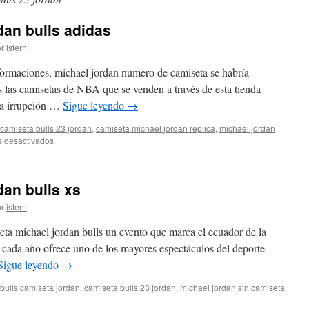
an bulls adidas
r
istern
nformaciones, michael jordan numero de camiseta se habría
 las camisetas de NBA que se venden a través de esta tienda
La irrupción …
Sigue leyendo
→
camiseta bulls 23 jordan
,
camiseta michael jordan replica
,
michael jordan
en
 desactivados
Comprar
camiseta
jordan
an bulls xs
bulls
adidas
r
istern
seta michael jordan bulls un evento que marca el ecuador de la
cada año ofrece uno de los mayores espectáculos del deporte
Sigue leyendo
→
bulls camiseta jordan
,
camiseta bulls 23 jordan
,
michael jordan sin camiseta