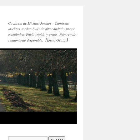
Camiseta de Michael Jordan – Camiseta
Michael Jordan bulls de alta calidad y precio
económico. Envío rápido y gratis. Número de
seguimiento disponible.【Envío Gratis】