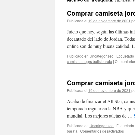
contenido
Comprar camiseta jord
Publicada el
19 de noviembre de 2021
po
Juicio que hoy, según las últimas i
decantado del lado de Jordan. Todas
online son de muy buena calidad. 
Publicado en
Uncategorized
|
Etiquetado
camiseta negrs bulls barata
|
Comentarios
Comprar camiseta jord
Publicada el
19 de noviembre de 2021
po
Acaba de finalizar el All Star, cami
temporada regular en la NBA y que 
mundial. Los mejores atletas de …
Publicado en
Uncategorized
|
Etiquetado
en
barata
|
Comentarios desactivados