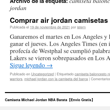
camiseta balonc
Archivo de la etiqueta:
contenido
jordan
Comprar air jordan camisetas
Publicada el
19 de noviembre de 2021
por
istern
Ganaremos el martes en Los Angeles y 
ganar el jueves. Los Angeles Times (en 
profecía de Westphal se cumplió palabra
Lakers se vieron sobrepasados en Los 
Sigue leyendo
→
Publicado en
Uncategorized
|
Etiquetado
camiseta baloncesto n
warriors
,
michael jordan con la camiseta del barça
|
Comentarios
Camiseta Michael Jordan NBA Barata【Envío Gratis】