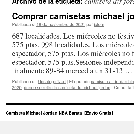
camiseta air jo
Archivo de la etiqueta:
contenido
Comprar camisetas michael jo
Publicada el
18 de noviembre de 2021
por
istern
687 localidades. Los miércoles no festiv
575 ptas. 998 localidades. Los miércoles
espectador, 575 ptas. Los miércoles no f
espectador, 575 ptas.Sesiones independi
finalmente 89-84 merced a un 31-13 
Publicado en
Uncategorized
|
Etiquetado
camiseta air jordan bl
2020
,
donde se retiro la camiseta de michael jordan
|
Comentari
Camiseta Michael Jordan NBA Barata【Envío Gratis】