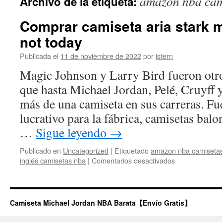
amazon nba cam
Archivo de la etiqueta:
contenido
Comprar camiseta aria stark m
not today
Publicada el
11 de noviembre de 2022
por
istern
Magic Johnson y Larry Bird fueron otro
que hasta Michael Jordan, Pelé, Cruyff
más de una camiseta en sus carreras. F
lucrativo para la fábrica, camisetas bal
…
Sigue leyendo
→
Publicado en
Uncategorized
|
Etiquetado
amazon nba camiseta
en
inglés camisetas nba
|
Comentarios desactivados
Comprar
camiseta
aria
stark
Camiseta Michael Jordan NBA Barata【Envío Gratis】
michael
jordan