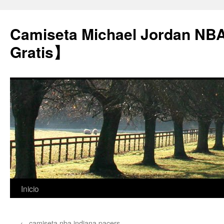
Camiseta Michael Jordan NB
Gratis】
Saltar
Inicio
al
←
camiseta nba indiana pacers