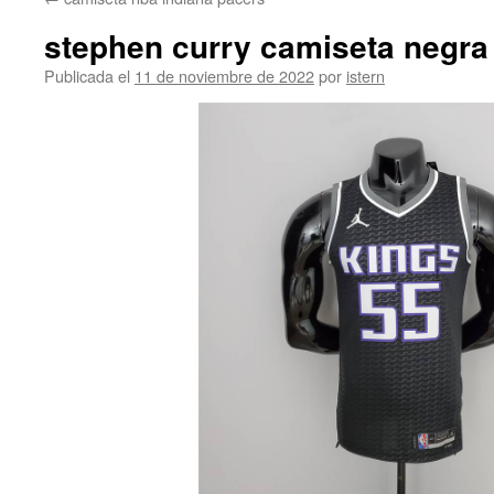
contenido
stephen curry camiseta negra
Publicada el
11 de noviembre de 2022
por
istern