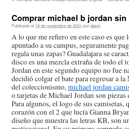
contenido
Comprar michael b jordan sin
Publicada el
19 de noviembre de 2021
por
istern
A lo que me refiero en este caso es que 
apuntado a su campus, seguramente pag
regala unas zapas? Guadalajara se caract
disco es una mezcla extraña de todo el t
Jordan en este segundo equipo no fue n
decidió colgar el bate para regresar a la
del coleccionismo,
michael jordan camis
o tarjetas de Michael Jordan son piezas 
Para algunos, el logo de sus camisetas, 
corazón con el 2 que lucía Gianna Bryan
diseño que muestra las letras KB, son u
motivacional. En su primera campaña co