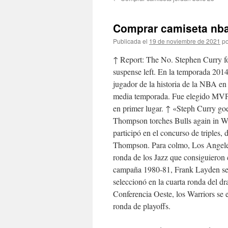
contenido
Comprar camiseta nba
Publicada el
19 de noviembre de 2021
po
↑ Report: The No. Stephen Curry 
suspense left. En la temporada 2014
jugador de la historia de la NBA en
media temporada. Fue elegido MVP 
en primer lugar. ↑ «Steph Curry go
Thompson torches Bulls again in War
participó en el concurso de triples
Thompson. Para colmo, Los Angeles
ronda de los Jazz que consiguieron 
campaña 1980-81, Frank Layden se co
seleccionó en la cuarta ronda del d
Conferencia Oeste, los Warriors se e
ronda de playoffs.