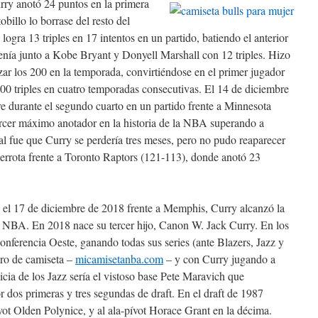
urry anotó 24 puntos en la primera
obillo lo borrase del resto del
logra 13 triples en 17 intentos en un partido, batiendo el anterior
 tenía junto a Kobe Bryant y Donyell Marshall con 12 triples. Hizo
nzar los 200 en la temporada, convirtiéndose en el primer jugador
200 triples en cuatro temporadas consecutivas. El 14 de diciembre
re durante el segundo cuarto en un partido frente a Minnesota
rcer máximo anotador en la historia de la NBA superando a
al fue que Curry se perdería tres meses, pero no pudo reaparecer
derrota frente a Toronto Raptors (121-113), donde anotó 23
 el 17 de diciembre de 2018 frente a Memphis, Curry alcanzó la
ra NBA. En 2018 nace su tercer hijo, Canon W. Jack Curry. En los
Conferencia Oeste, ganando todas sus series (ante Blazers, Jazz y
ro de camiseta –
micamisetanba.com
– y con Curry jugando a
icia de los Jazz sería el vistoso base Pete Maravich que
dos primeras y tres segundas de draft. En el draft de 1987
ívot Olden Polynice, y al ala-pívot Horace Grant en la décima.