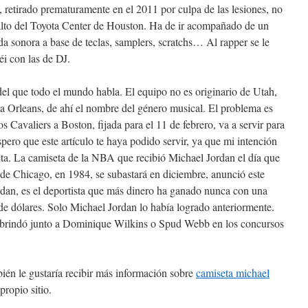
, retirado prematuramente en el 2011 por culpa de las lesiones, no
 alto del Toyota Center de Houston. Ha de ir acompañado de un
da sonora a base de teclas, samplers, scratchs… Al rapper se le
éi con las de DJ.
l que todo el mundo habla. El equipo no es originario de Utah,
a Orleans, de ahí el nombre del género musical. El problema es
os Cavaliers a Boston, fijada para el 11 de febrero, va a servir para
spero que este artículo te haya podido servir, ya que mi intención
eta. La camiseta de la NBA que recibió Michael Jordan el día que
 de Chicago, en 1984, se subastará en diciembre, anunció este
rdan, es el deportista que más dinero ha ganado nunca con una
de dólares. Solo Michael Jordan lo había logrado anteriormente.
 brindó junto a Dominique Wilkins o Spud Webb en los concursos
bién le gustaría recibir más información sobre
camiseta michael
propio sitio.