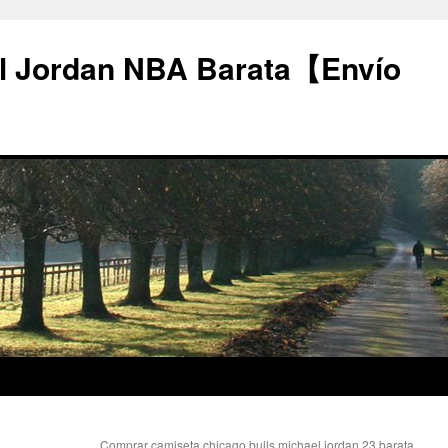
l Jordan NBA Barata【Envío
Comprar camiseta chicago bulls michael jordan 23 barata