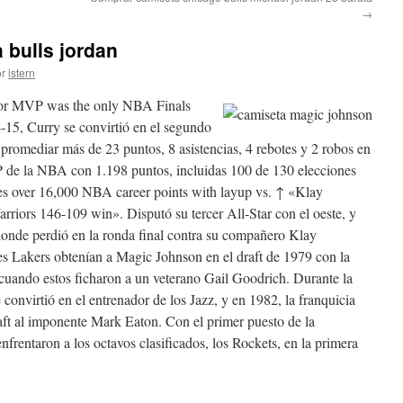
→
 bulls jordan
r
istern
for MVP was the only NBA Finals
-15, Curry se convirtió en el segundo
 promediar más de 23 puntos, 8 asistencias, 4 rebotes y 2 robos en
de la NBA con 1.198 puntos, incluidas 100 de 130 elecciones
es over 16,000 NBA career points with layup vs. ↑ «Klay
riors 146-109 win». Disputó su tercer All-Star con el oeste, y
, donde perdió en la ronda final contra su compañero Klay
 Lakers obtenían a Magic Johnson en el draft de 1979 con la
cuando estos ficharon a un veterano Gail Goodrich. Durante la
nvirtió en el entrenador de los Jazz, y en 1982, la franquicia
raft al imponente Mark Eaton. Con el primer puesto de la
nfrentaron a los octavos clasificados, los Rockets, en la primera