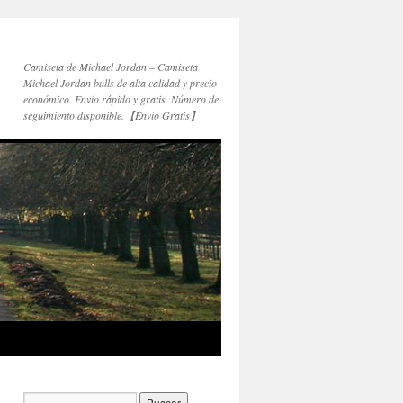
Camiseta de Michael Jordan – Camiseta
Michael Jordan bulls de alta calidad y precio
económico. Envío rápido y gratis. Número de
seguimiento disponible.【Envío Gratis】