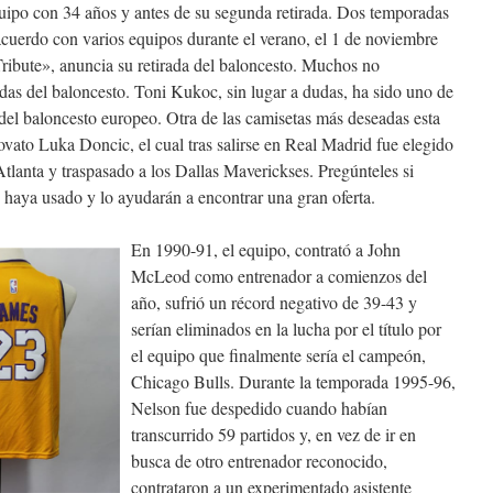
equipo con 34 años y antes de su segunda retirada. Dos temporadas
un acuerdo con varios equipos durante el verano, el 1 de noviembre
Tribute», anuncia su retirada del baloncesto. Muchos no
as del baloncesto. Toni Kukoc, sin lugar a dudas, ha sido uno de
 del baloncesto europeo. Otra de las camisetas más deseadas esta
vato Luka Doncic, el cual tras salirse en Real Madrid fue elegido
 Atlanta y traspasado a los Dallas Maverickses. Pregúnteles si
haya usado y lo ayudarán a encontrar una gran oferta.
En 1990-91, el equipo, contrató a John
McLeod como entrenador a comienzos del
año, sufrió un récord negativo de 39-43 y
serían eliminados en la lucha por el título por
el equipo que finalmente sería el campeón,
Chicago Bulls. Durante la temporada 1995-96,
Nelson fue despedido cuando habían
transcurrido 59 partidos y, en vez de ir en
busca de otro entrenador reconocido,
contrataron a un experimentado asistente