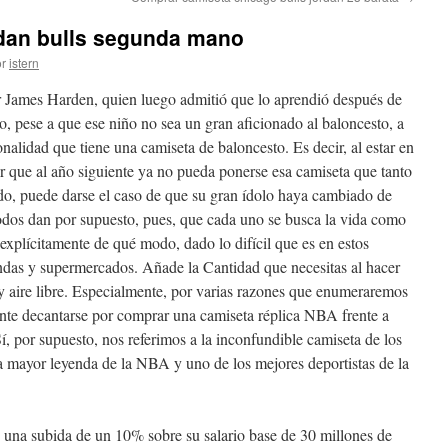
dan bulls segunda mano
r
istern
por James Harden, quien luego admitió que lo aprendió después de
o, pese a que ese niño no sea un gran aficionado al baloncesto, a
sonalidad que tiene una camiseta de baloncesto. Es decir, al estar en
r que al año siguiente ya no pueda ponerse esa camiseta que tanto
do, puede darse el caso de que su gran ídolo haya cambiado de
odos dan por supuesto, pues, que cada uno se busca la vida como
explícitamente de qué modo, dado lo difícil que es en estos
endas y supermercados. Añade la Cantidad que necesitas al hacer
 aire libre. Especialmente, por varias razones que enumeraremos
ante decantarse por comprar una camiseta réplica NBA frente a
Sí, por supuesto, nos referimos a la inconfundible camiseta de los
a mayor leyenda de la NBA y uno de los mejores deportistas de la
 una subida de un 10% sobre su salario base de 30 millones de