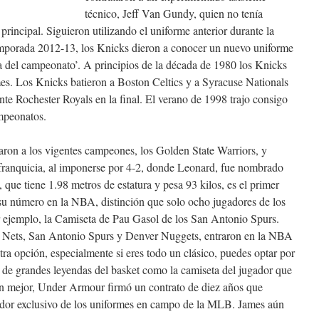
técnico, Jeff Van Gundy, quien no tenía
rincipal. Siguieron utilizando el uniforme anterior durante la
mporada 2012-13, los Knicks dieron a conocer un nuevo uniforme
ra del campeonato’. A principios de la década de 1980 los Knicks
es. Los Knicks batieron a Boston Celtics y a Syracuse Nationals
nte Rochester Royals en la final. El verano de 1998 trajo consigo
ampeonatos.
taron a los vigentes campeones, los Golden State Warriors, y
 franquicia, al imponerse por 4-2, donde Leonard, fue nombrado
que tiene 1.98 metros de estatura y pesa 93 kilos, es el primer
a su número en la NBA, distinción que solo ocho jugadores de los
r ejemplo, la Camiseta de Pau Gasol de los San Antonio Spurs.
y Nets, San Antonio Spurs y Denver Nuggets, entraron en la NBA
a opción, especialmente si eres todo un clásico, puedes optar por
de grandes leyendas del basket como la camiseta del jugador que
ún mejor, Under Armour firmó un contrato de diez años que
edor exclusivo de los uniformes en campo de la MLB. James aún