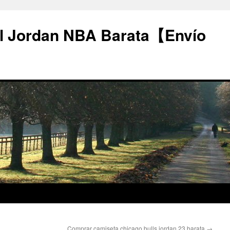
l Jordan NBA Barata【Envío
Comprar camiseta chicago bulls jordan 23 barata
→