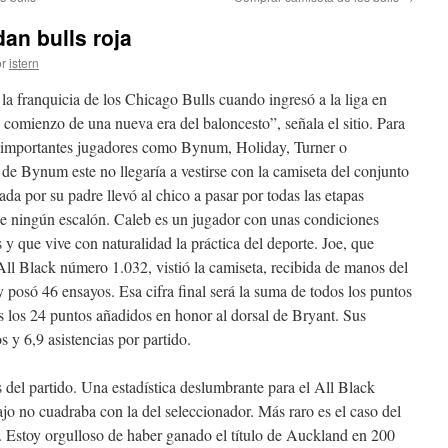
an bulls roja
r
istern
la franquicia de los Chicago Bulls cuando ingresó a la liga en
comienzo de una nueva era del baloncesto”, señala el sitio. Para
n importantes jugadores como Bynum, Holiday, Turner o
de Bynum este no llegaría a vestirse con la camiseta del conjunto
ada por su padre llevó al chico a pasar por todas las etapas
rse ningún escalón. Caleb es un jugador con unas condiciones
s y que vive con naturalidad la práctica del deporte. Joe, que
All Black número 1.032, vistió la camiseta, recibida de manos del
osó 46 ensayos. Esa cifra final será la suma de todos los puntos
 los 24 puntos añadidos en honor al dorsal de Bryant. Sus
 y 6,9 asistencias por partido.
del partido. Una estadística deslumbrante para el All Black
jo no cuadraba con la del seleccionador. Más raro es el caso del
. Estoy orgulloso de haber ganado el título de Auckland en 200