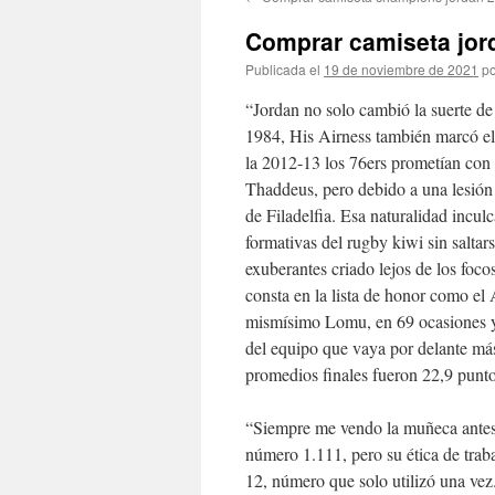
contenido
Comprar camiseta jord
Publicada el
19 de noviembre de 2021
po
“Jordan no solo cambió la suerte de 
1984, His Airness también marcó el 
la 2012-13 los 76ers prometían co
Thaddeus, pero debido a una lesión 
de Filadelfia. Esa naturalidad inculc
formativas del rugby kiwi sin salta
exuberantes criado lejos de los foco
consta en la lista de honor como el 
mismísimo Lomu, en 69 ocasiones y p
del equipo que vaya por delante más
promedios finales fueron 22,9 puntos
“Siempre me vendo la muñeca antes 
número 1.111, pero su ética de traba
12, número que solo utilizó una vez