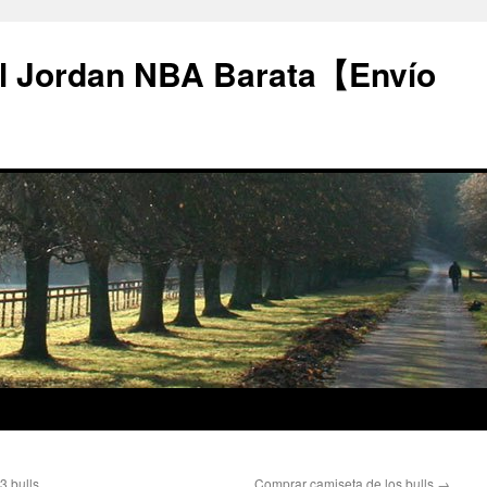
l Jordan NBA Barata【Envío
3 bulls
Comprar camiseta de los bulls
→