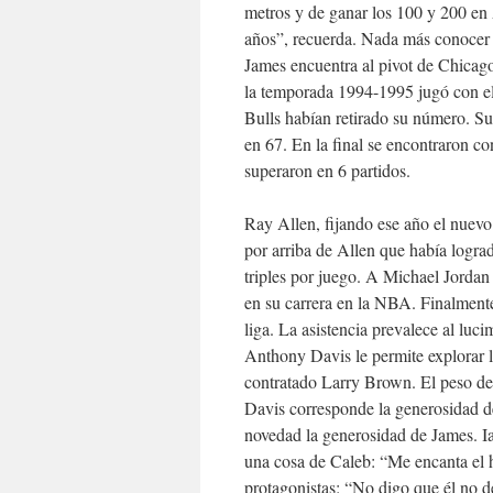
metros y de ganar los 100 y 200 en
años”, recuerda. Nada más conocer 
James encuentra al pivot de Chicago 
la temporada 1994-1995 jugó con el 
Bulls habían retirado su número. Sup
en 67. En la final se encontraron co
superaron en 6 partidos.
Ray Allen, fijando ese año el nuevo 
por arriba de Allen que había logr
triples por juego. A Michael Jordan 
en su carrera en la NBA. Finalmente
liga. La asistencia prevalece al luc
Anthony Davis le permite explorar l
contratado Larry Brown. El peso d
Davis corresponde la generosidad d
novedad la generosidad de James. Ia
una cosa de Caleb: “Me encanta el 
protagonistas: “No digo que él no d