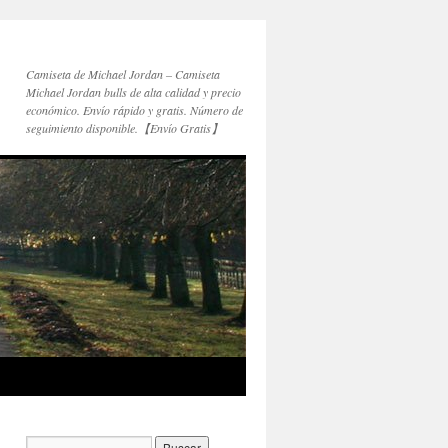
Camiseta de Michael Jordan – Camiseta
Michael Jordan bulls de alta calidad y precio
económico. Envío rápido y gratis. Número de
seguimiento disponible.【Envío Gratis】