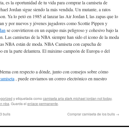
ia, es la oportunidad de tu vida para comprar la camiseta de
hael Jordan sigue siendo la más vendida. Un mutante, a ratos
n. Ya lo petó en 1985 al lanzar las Air Jordan I, las zapas que lo
an y por nuevos y jóvenes jugadores como Scottie Pippen y
dan
se convirtieron en un equipo más peligroso y cohesivo bajo la
on. Las camisetas de la NBA siempre han sido el icono de la moda
etas NBA están de moda. NBA Camiseta con capucha de
ipo en la parte delantera. El máximo campeón de Europa o del
roblema con respecto a dónde, junto con consejos sobre cómo
camiseta
, puede enviarnos un correo electrónico en nuestro
gorized
y etiquetada como
camiseta aria stark michael jordan not today
,
an nba
. Guarda el
enlace permanente
.
3 bulls
Comprar camiseta de los bulls
→