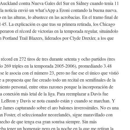
 Auckland contra Nueva Gales del Sur en Sídney cuando tenía 11
la noticia envió un what’sApp a Eroni contando la buena nueva.
en las alturas, lo abastece en las acrobacias. En el tramo final de
45. La explicación es que tras su primera retirada, los Chicago
eraron el récord de victorias en la temporada regular, situándolo
n Portland Trail Blazers, liderados por Clyde Drexler, a los que
récord en 272 tiros de tres durante setenta y ocho partidos (tres
ado 269 triples en la temporada 2005-2006), promediando 3.48
se le asocia con el número 23, pero no fue ese el único que vistió
 a propuesta que fue creado todo un recital en semifinales de la
imiento personal, entre otras razones porque la incorporación de
a conexión más letal de la liga. Para reemplazar a Davis fue
e LeBron y Davis se nota cuando están y cuando se marchan. Y
e James capturando sobre el aro balones inverosímiles. No es una
n Foster, el seleccionador neozelandés, sigue maravillado con
hecho de que tenga esa gran sonrisa siempre. Sin más
eba tener un homenaje pero en la noche en la que me retiran la