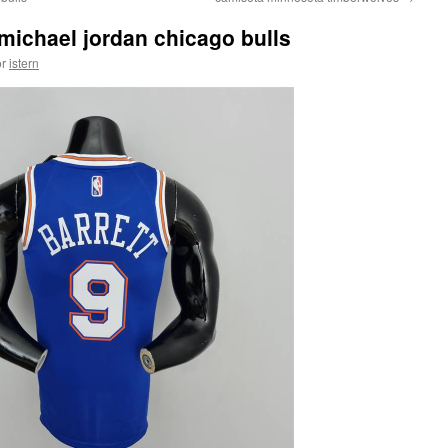
michael jordan chicago bulls
r
istern