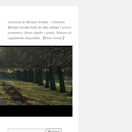
Camiseta de Michael Jordan – Camiseta
Michael Jordan bulls de alta calidad y precio
económico. Envío rápido y gratis. Número de
seguimiento disponible.【Envío Gratis】