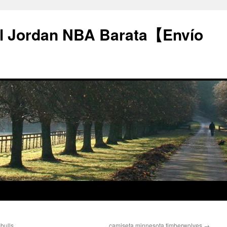
l Jordan NBA Barata【Envío
bulls
camiseta minnesota timberwolves
→