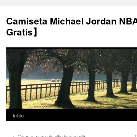
Camiseta Michael Jordan NB
Gratis】
Saltar
Inicio
al
←
Comprar camiseta nike jordan bulls