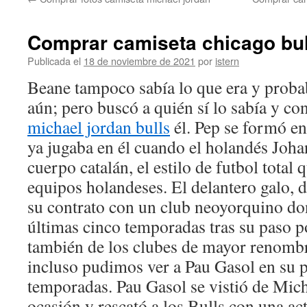
contenido
Comprar camiseta chicago bul
Publicada el
18 de noviembre de 2021
por
istern
Beane tampoco sabía lo que era y proba
aún; pero buscó a quién sí lo sabía y co
michael jordan bulls
él. Pep se formó en 
ya jugaba en él cuando el holandés Joha
cuerpo catalán, el estilo de futbol total
equipos holandeses. El delantero galo, d
su contrato con un club neoyorquino do
últimas cinco temporadas tras su paso p
también de los clubes de mayor renombr
incluso pudimos ver a Pau Gasol en su pl
temporadas. Pau Gasol se vistió de Mich
ocasión y rescató a los Bulls con una ac