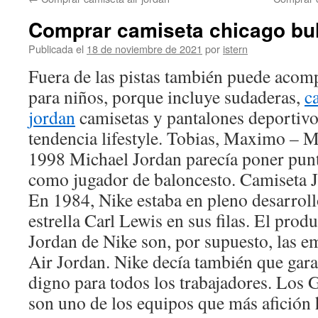
contenido
Comprar camiseta chicago bul
Publicada el
18 de noviembre de 2021
por
istern
Fuera de las pistas también puede acomp
para niños, porque incluye sudaderas,
c
jordan
camisetas y pantalones deportiv
tendencia lifestyle. Tobias, Maximo – 
1998 Michael Jordan parecía poner punto
como jugador de baloncesto. Camiseta
En 1984, Nike estaba en pleno desarroll
estrella Carl Lewis en sus filas. El produ
Jordan de Nike son, por supuesto, las e
Air Jordan. Nike decía también que gara
digno para todos los trabajadores. Los 
son uno de los equipos que más afición 