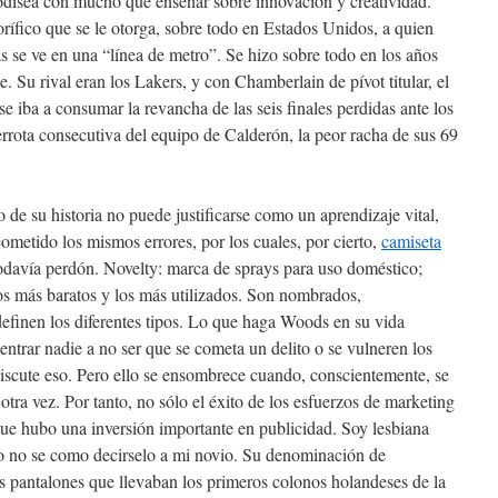
 odisea con mucho que enseñar sobre innovación y creatividad.
ífico que se le otorga, sobre todo en Estados Unidos, a quien
s se ve en una “línea de metro”. Se hizo sobre todo en los años
 Su rival eran los Lakers, y con Chamberlain de pívot titular, el
se iba a consumar la revancha de las seis finales perdidas ante los
errota consecutiva del equipo de Calderón, la peor racha de sus 69
 de su historia no puede justificarse como un aprendizaje vital,
ometido los mismos errores, por los cuales, por cierto,
camiseta
davía perdón. Novelty: marca de sprays para uso doméstico;
los más baratos y los más utilizados. Son nombrados,
efinen los diferentes tipos. Lo que haga Woods en su vida
entrar nadie a no ser que se cometa un delito o se vulneren los
iscute eso. Pero ello se ensombrece cuando, conscientemente, se
otra vez. Por tanto, no sólo el éxito de los esfuerzos de marketing
o que hubo una inversión importante en publicidad. Soy lesbiana
ro no se como decirselo a mi novio. Su denominación de
s pantalones que llevaban los primeros colonos holandeses de la