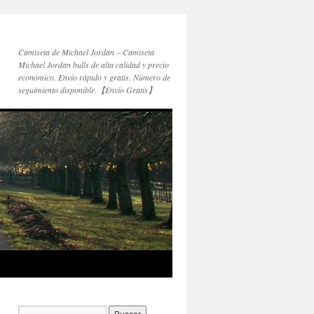
Camiseta de Michael Jordan – Camiseta
Michael Jordan bulls de alta calidad y precio
económico. Envío rápido y gratis. Número de
seguimiento disponible.【Envío Gratis】