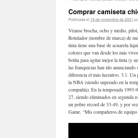
contenido
Comprar camiseta chic
Publicada el
19 de noviembre de 2021
po
Véanse brocha, ocho y medio, pilot
Rotulador (nombre de marca) de men
tinta tiene una base de acuarela lí
colores que van desde los más vivo
bolita para agitar mejor la tinta (y 
las franquicias han ido anunciando s
diferencia el más lucrativo. 3.1. Un
la NBA (siendo superado en la tem
compañía). En la temporada 1993-94
27, siendo eliminados en segunda r
un pobre récord de 33-49, y por vez
Game. “Mis compañeros de equipo h