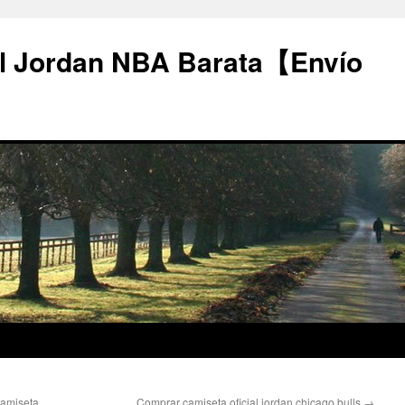
l Jordan NBA Barata【Envío
camiseta
Comprar camiseta oficial jordan chicago bulls
→