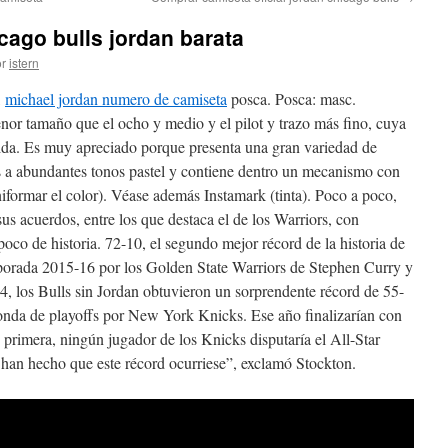
ago bulls jordan barata
r
istern
,
michael jordan numero de camiseta
posca. Posca: masc.
or tamaño que el ocho y medio y el pilot y trazo más fino, cuya
quida. Es muy apreciado porque presenta una gran variedad de
s a abundantes tonos pastel y contiene dentro un mecanismo con
uniformar el color). Véase además Instamark (tinta). Poco a poco,
us acuerdos, entre los que destaca el de los Warriors, con
 poco de historia. 72-10, el segundo mejor récord de la historia de
porada 2015-16 por los Golden State Warriors de Stephen Curry y
, los Bulls sin Jordan obtuvieron un sorprendente récord de 55-
onda de playoffs por New York Knicks. Ese año finalizarían con
 primera, ningún jugador de los Knicks disputaría el All-Star
an hecho que este récord ocurriese”, exclamó Stockton.