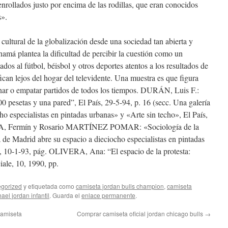
rollados justo por encima de las rodillas, que eran conocidos
s».
 cultural de la globalización desde una sociedad tan abierta y
namá plantea la dificultad de percibir la cuestión como un
os al fútbol, béisbol y otros deportes atentos a los resultados de
fican lejos del hogar del televidente. Una muestra es que figura
nar o empatar partidos de todos los tiempos. DURÁN, Luis F.:
0 pesetas y una pared”, El País, 29-5-94, p. 16 (secc. Una galería
o especialistas en pintadas urbanas» y «Arte sin techo», El País,
ZA, Fermín y Rosario MARTÍNEZ POMAR: «Sociología de la
a de Madrid abre su espacio a dieciocho especialistas en pintadas
s, 10-1-93, pág. OLIVERA, Ana: “El espacio de la protesta:
iale, 10, 1990, pp.
gorized
y etiquetada como
camiseta jordan bulls champion
,
camiseta
ael jordan infantil
. Guarda el
enlace permanente
.
camiseta
Comprar camiseta oficial jordan chicago bulls
→