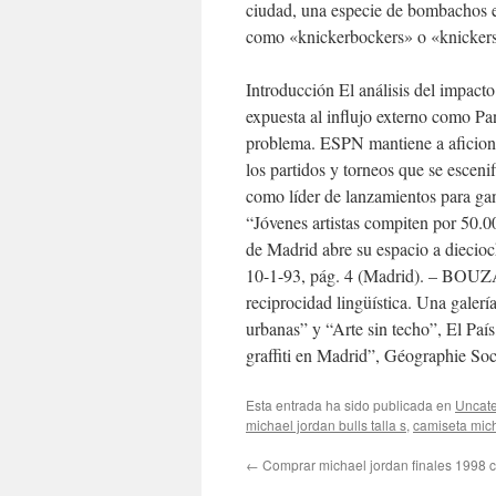
ciudad, una especie de bombachos en
como «knickerbockers» o «knicker
Introducción El análisis del impacto
expuesta al influjo externo como Pa
problema. ESPN mantiene a aficionad
los partidos y torneos que se esceni
como líder de lanzamientos para ga
“Jóvenes artistas compiten por 50.00
de Madrid abre su espacio a diecioch
10-1-93, pág. 4 (Madrid). – BOU
reciprocidad lingüística. Una galerí
urbanas” y “Arte sin techo”, El Paí
graffiti en Madrid”, Géographie Soc
Esta entrada ha sido publicada en
Uncate
michael jordan bulls talla s
,
camiseta mich
←
Comprar michael jordan finales 1998 