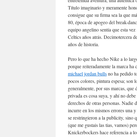
entretenida aventura, una auténtica
Título imaginario y meramente honor
consigue que su firma sea la que má
80, época de apogeo del break-dance.
equipo angelino sentía que esta vez 
Celtics años atrás. Decimotercera d
años de historia.
Pero lo que ha hecho Nike a lo largo
porque reiteradamente la marca ha c
michael jordan bulls
no ha pedido to
pocos colores, pintura espesa; son 
generalmente, por sus marcas, que d
privada es cosa suya, y ahí no debe 
derechos de otras personas. Nadie d
incurre en los mismos errores una y 
se restringieron a la publicity, sin
(que me gustais las tias, vamos) pe
Knickerbockers hace referencia a lo