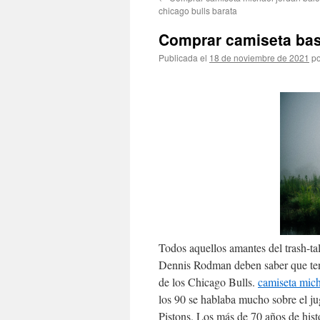
contenido
chicago bulls barata
Comprar camiseta bas
Publicada el
18 de noviembre de 2021
po
Todos aquellos amantes del trash-ta
Dennis Rodman deben saber que te
de los Chicago Bulls.
camiseta mich
los 90 se hablaba mucho sobre el j
Pistons. Los más de 70 años de hist