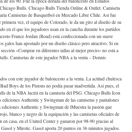
ada de los 90. Fue la época dorada del baloncesto en Estados
os Chicago Bulls. Chicago Bulls Tienda Online & Outlet. Camiseta
aria Camisetas de Basquetbol en Mercado Libre Chile. Así fue
 primera vez, el equipo de Colorado, le da un giro al diseño de su
do en el que los jugadores usan en la cancha durante los partidos
oncesto France Jordan (Road) está confeccionada con un suave
Los galos han apostado por un diseño clásico pero atractivo. Si en
a sección «Comprar en diferentes tallas al mejor precio» no está a
ulls. Camisetas de este jugador NBA a la venta – Dennis
dos con este jugador de baloncesto a la venta. La actitud chulesca
 Bad Boys de los Pistons no podía pasar inadvertida. Así pues, el
ulls de la NBA lucirá en la camiseta del PSG. Chicago Bulls Icon
 ediciones Authentic y Swingman de las camisetas y pantalones
as ediciones Authentic y Swingman de lMuestra la pasión que
 rojo, blanco y negro de la equipación y las camisetas oficiales de
n en casa, en el United Center y ganaron por 98-90 gracias al
es Gasol y Mirotic. Gasol aporta 20 puntos en 36 minutos jugados.