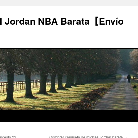
l Jordan NBA Barata【Envío
ncesto 23
Comprar camiseta de michael jordan barata
→