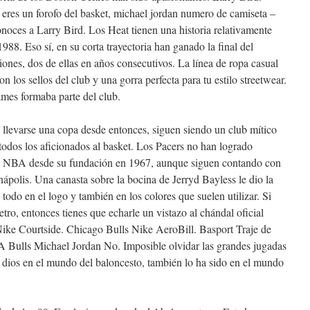
eres un forofo del basket, michael jordan numero de camiseta –
noces a Larry Bird. Los Heat tienen una historia relativamente
988. Eso sí, en su corta trayectoria han ganado la final del
nes, dos de ellas en años consecutivos. La línea de ropa casual
 los sellos del club y una gorra perfecta para tu estilo streetwear.
mes formaba parte del club.
llevarse una copa desde entonces, siguen siendo un club mítico
odos los aficionados al basket. Los Pacers no han logrado
e la NBA desde su fundación en 1967, aunque siguen contando con
ápolis. Una canasta sobre la bocina de Jerryd Bayless le dio la
todo en el logo y también en los colores que suelen utilizar. Si
etro, entonces tienes que echarle un vistazo al chándal oficial
ike Courtside. Chicago Bulls Nike AeroBill. Basport Traje de
Bulls Michael Jordan No. Imposible olvidar las grandes jugadas
 dios en el mundo del baloncesto, también lo ha sido en el mundo