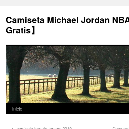
Camiseta Michael Jordan NB
Gratis】
Saltar
Inicio
al
←
camiseta toronto raptors 2019
Comprar 