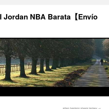
l Jordan NBA Barata【Envío
allen iverson sixers jersey
→