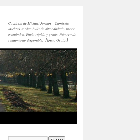
Camiseta de Michael Jordan – Camiseta
Michael Jordan bulls de alta calidad y precio
económico. Envío rápido y gratis. Número de
seguimiento disponible.【Envío Gratis】