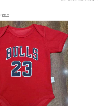
r
istern