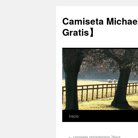
Camiseta Michae
Gratis】
Inicio
Saltar
al
←
camiseta philadelphia 76ers