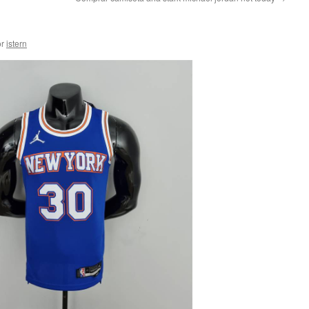
a
r
istern