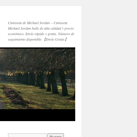
Camiseta de Michael Jordan – Camiseta
Michael Jordan bulls de alta calidad y precio
económico. Envío rápido y gratis. Número de
seguimiento disponible.【Envío Gratis】