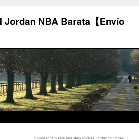
l Jordan NBA Barata【Envío
Comprar camiseta aria stark michael jordan not today
→